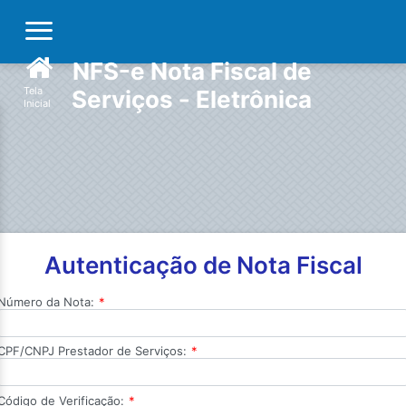
NFS-e Nota Fiscal de
Tela
Serviços - Eletrônica
Inicial
Autenticação de Nota Fiscal
Número da Nota:
*
CPF/CNPJ Prestador de Serviços:
*
Código de Verificação:
*